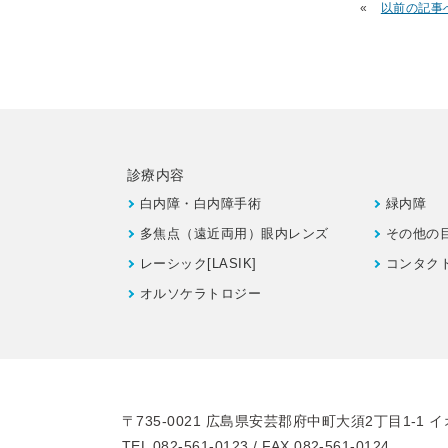
«
以前の記事
診療内容
白内障・白内障手術
緑内障
多焦点（遠近両用）眼内レンズ
その他の
レーシック[LASIK]
コンタク
オルソケラトロジー
〒735-0021
広島県安芸郡府中町大須2丁目1-1
イ
TEL 082-561-0123 / FAX 082-561-0124