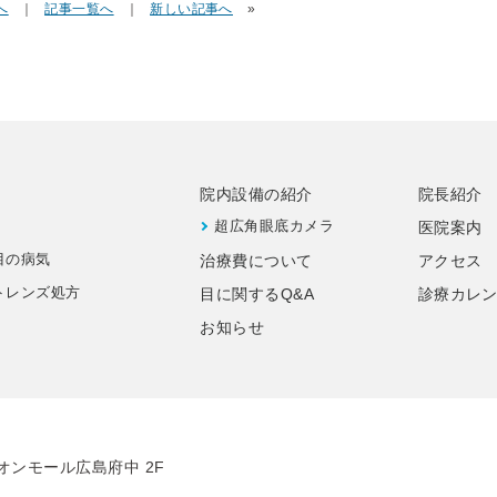
へ
｜
記事一覧へ
｜
新しい記事へ
»
院内設備の紹介
院長紹介
超広角眼底カメラ
医院案内
目の病気
治療費について
アクセス
トレンズ処方
目に関するQ&A
診療カレ
お知らせ
オンモール広島府中 2F