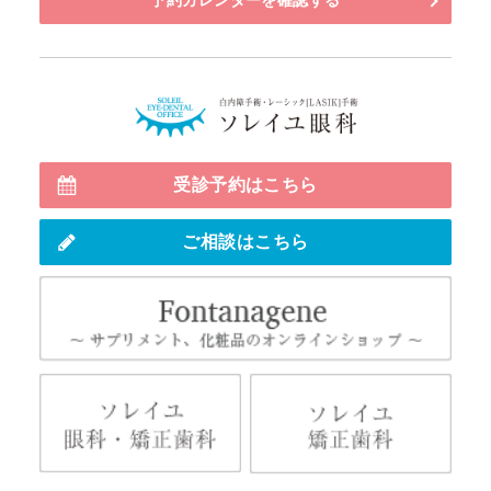
予約カレンダーを確認する
白内障・多
受診予約はこちら
ご相談はこちら
Fo
ソレイユ眼科・矯正歯科
ソレ